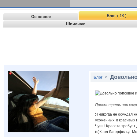
Блог
( 18 )
Основное
Шпионаж
Довольно
>
Блог
Просмотреть или сохр
Я никогда не осуждал 
ухоженных, в красивых
Чушь! Красота требует 
(с)Карл Лагерфельд. М