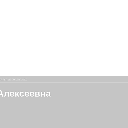
татус
«трастовый»
Алексеевна