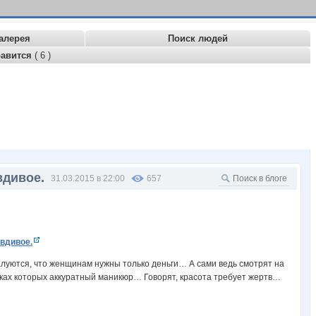
алерея
Поиск людей
равится
( 6 )
вдивое.
31.03.2015 в 22:00
657
авдивое.
алуются, что женщинам нужны только деньги… А сами ведь смотрят на
уках которых аккуратный маникюр… Говорят, красота требует жертв…