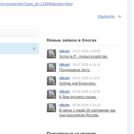
w.nn.ru/user.php?user_id=134698&page=blog
Улыбнуло
Новые записи в блогах
nikom
21.07.2026 в 09:00
Хотел в IT - попал в рабство.
nikom
18.07.2026 в 19:19
Полдневное лето.
nikom
08.07.2026 в 13:07
Азбука для Буратино.
nikom
05.06.2026 в 15:55
К Дню русского языка.
nikom
05.06.2026 в 10:32
В связи с пмэф-26 напомним, как
они раззоряли Россию.
Популярные за неделю