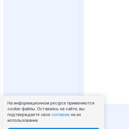
На информационном ресурсе применяются
Статистика портрета:
cookie-файлы. Оставаясь на сайте, вы
подтверждаете свое
согласие
на их
сейчас просматривают портрет - 0
использование.
зарегистрированные пользователи
посетившие портрет за 7 дней - 0