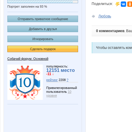
Поделиться:
Портрет заполнен на 93 %
Любовь
Отправить приватное сообщение
Добавить в друзья
0 комментариев
. Ва
Игнорировать
Чтобы оставлять ко
Сделать подарок
Собачий форум: Основной
популярность:
12151 место
-11 ↓
рейтинг
2208
?
Привилегированный
пользователь
10
уровня