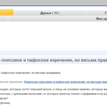
Друзья
( 39 )
Г
Мне н
 попсовое и пафосное изречение, но весьма пра
анить оригинал:
Довольно попсовое и пафосное изречение, но весьма пр
женщин, которые хотят хорошей жизни, я лишь не понимал мужчин, которые ж
 платьях, с длинными волосами, от которых приятно пахнет парфюмом и на р
денег!
одельер.