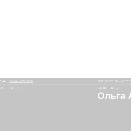
hka_
:
luska.www.nn.ru
пользователь имеет с
е 1 года назад
настоящее имя:
Ольга 