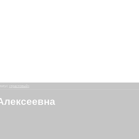
татус
«трастовый»
Алексеевна