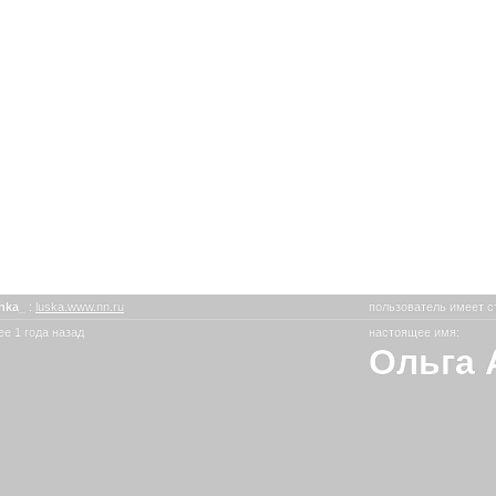
hka_
:
luska.www.nn.ru
пользователь имеет с
е 1 года назад
настоящее имя:
Ольга 