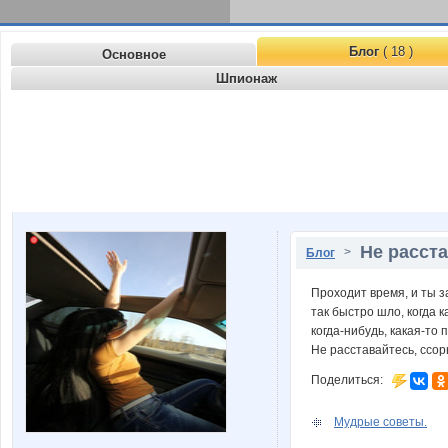
Блог
( 18 )
Основное
Шпионаж
Не расста
>
Блог
Проходит время, и ты з
так быстро шло, когда к
когда-нибудь, какая-то 
Не расставайтесь, ссорь
Поделиться:
Мудрые советы.