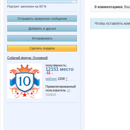
Портрет заполнен на 93 %
0 комментариев
. Ва
Отправить приватное сообщение
Чтобы оставлять ко
Добавить в друзья
Игнорировать
Сделать подарок
Собачий форум: Основной
популярность:
12151 место
-11 ↓
рейтинг
2208
?
Привилегированный
пользователь
10
уровня