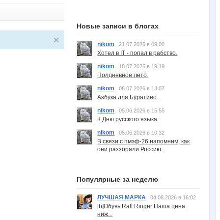
Новые записи в блогах
nikom
21.07.2026 в 09:00
Хотел в IT - попал в рабство.
nikom
18.07.2026 в 19:19
Полдневное лето.
nikom
08.07.2026 в 13:07
Азбука для Буратино.
nikom
05.06.2026 в 15:55
К Дню русского языка.
nikom
05.06.2026 в 10:32
В связи с пмэф-26 напомним, как
они раззоряли Россию.
Популярные за неделю
ЛУЧШАЯ МАРКА
04.08.2026 в 16:02
[b]Обувь Ralf Ringer Наша цена
ниж...