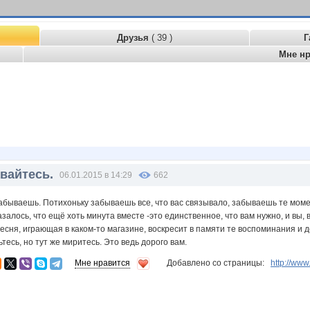
Друзья
( 39 )
Г
Мне н
вайтесь.
06.01.2015 в 14:29
662
абываешь. Потихоньку забываешь все, что вас связывало, забываешь те момент
азалось, что ещё хоть минута вместе -это единственное, что вам нужно, и вы,
песня, играющая в каком-то магазине, воскресит в памяти те воспоминания и д
тесь, но тут же миритесь. Это ведь дорого вам.
Мне нравится
Добавлено со страницы:
http://ww