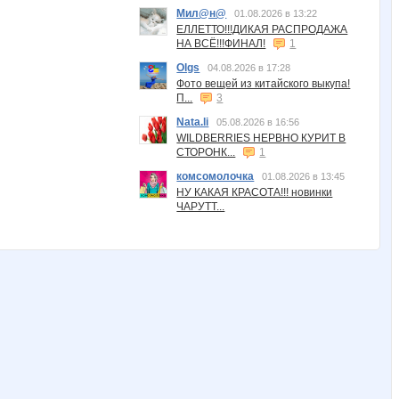
Мил@н@
01.08.2026 в 13:22
ЕЛЛЕТТО!!!ДИКАЯ РАСПРОДАЖА
НА ВСЁ!!!ФИНАЛ!
1
Olgs
04.08.2026 в 17:28
Фото вещей из китайского выкупа!
П...
3
Nata.li
05.08.2026 в 16:56
WILDBERRIES НЕРВНО КУРИТ В
СТОРОНК...
1
комсомолочка
01.08.2026 в 13:45
НУ КАКАЯ КРАСОТА!!! новинки
ЧАРУТТ...