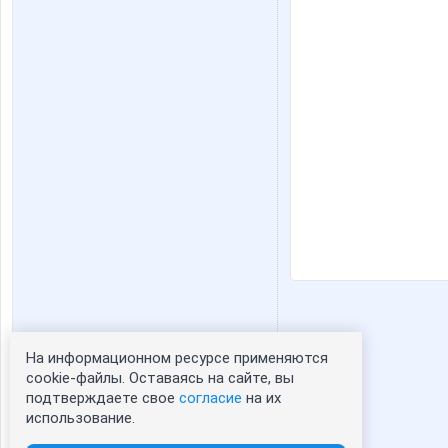
На информационном ресурсе применяются
Статистика портрета:
cookie-файлы. Оставаясь на сайте, вы
подтверждаете свое
согласие
на их
сейчас просматривают портрет - 0
использование.
зарегистрированные пользователи
посетившие портрет за 7 дней - 0