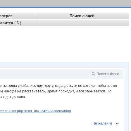
алерея
Поиск людей
равится
( 6 )
ы, когда улыбались друг другу, когда до жути не хотели чтобы время
 вы никогда не расстанетесь. Время проходит, и все забывается. Но
оведет до слез.
w.nn.ru/user.php?user_id=134698&page=blog
Не жалей)))