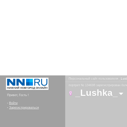
Персональный сайт пользователя
_Lus
портрет № 134698 зарегистрирован боле
_Lushka_
Привет, Гость !
-
Войти
-
Зарегистрироваться